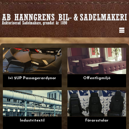
1+1 2UP Passagerardynor
Offentligmiljö
Industritextil
Förarsstolar